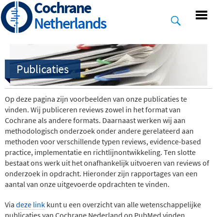
Cochrane
Skip
to
Netherlands
main
content
Op deze pagina zijn voorbeelden van onze publicaties te
vinden. Wij publiceren reviews zowel in het format van
Cochrane als andere formats. Daarnaast werken wij aan
methodologisch onderzoek onder andere gerelateerd aan
methoden voor verschillende typen reviews, evidence-based
practice, implementatie en richtlijnontwikkeling. Ten slotte
bestaat ons werk uit het onafhankelijk uitvoeren van reviews of
onderzoek in opdracht. Hieronder zijn rapportages van een
aantal van onze uitgevoerde opdrachten te vinden.
Via
deze link
kunt u een overzicht van alle wetenschappelijke
publicaties van Cochrane Nederland op PubMed vinden.